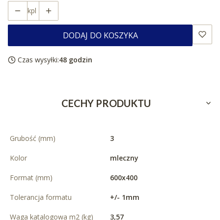
kpl
DODAJ DO KOSZYKA
Czas wysyłki:
48 godzin
CECHY PRODUKTU
Grubość (mm)
3
Kolor
mleczny
Format (mm)
600x400
Tolerancja formatu
+/- 1mm
Waga katalogowa m2 (kg)
3,57