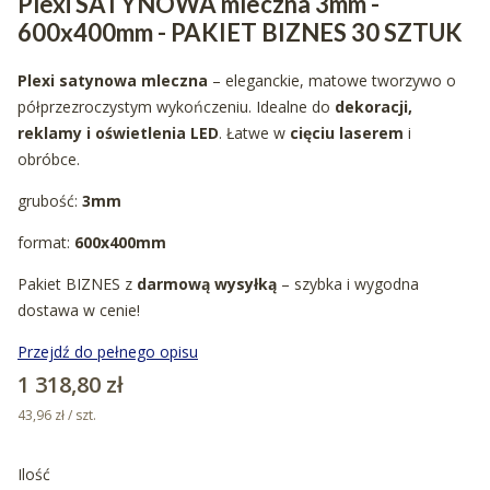
Plexi SATYNOWA mleczna 3mm -
600x400mm - PAKIET BIZNES 30 SZTUK
Plexi satynowa mleczna
– eleganckie, matowe tworzywo o
półprzezroczystym wykończeniu. Idealne do
dekoracji,
reklamy i oświetlenia LED
. Łatwe w
cięciu laserem
i
obróbce.
grubość:
3mm
format:
600x400mm
Pakiet BIZNES z
darmową wysyłką
– szybka i wygodna
dostawa w cenie!
Przejdź do pełnego opisu
Cena
1 318,80 zł
43,96 zł / szt.
Ilość