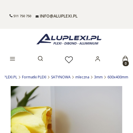
INFO@ALUPLEXI.PL
511 750 750
Prod
Otwórz wyszukiwarkę
LUPLEXI.PL
Formatki PLEXI
SATYNOWA
mleczna
3mm
600x400mm