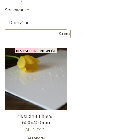
Lista produktów
Sortowanie:
Domyślne
Strona
z 1
BESTSELLER
NOWOŚĆ
Plexi 5mm biała -
600x400mm
PRODUCENT
ALUPLEXI.PL
Cena
60,98 zł