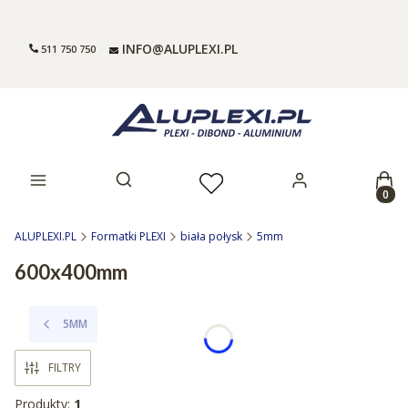
INFO@ALUPLEXI.PL
511 750 750
Prod
Otwórz wyszukiwarkę
ALUPLEXI.PL
Formatki PLEXI
biała połysk
5mm
600x400mm
5MM
FILTRY
Produkty:
1