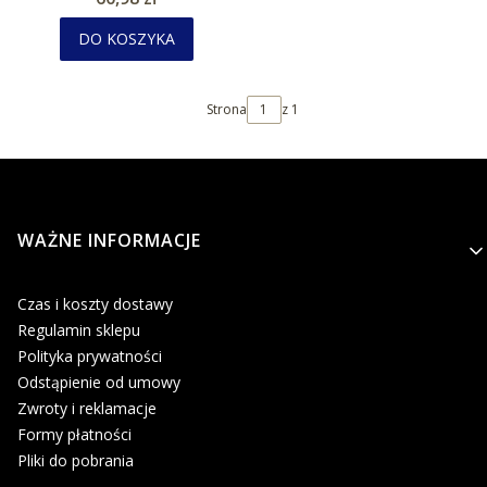
DO KOSZYKA
Strona
z 1
Linki w stopce
WAŻNE INFORMACJE
Czas i koszty dostawy
Regulamin sklepu
Polityka prywatności
Odstąpienie od umowy
Zwroty i reklamacje
Formy płatności
Pliki do pobrania