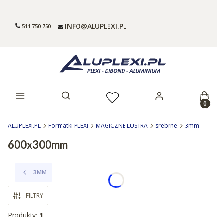
INFO@ALUPLEXI.PL
511 750 750
Prod
Otwórz wyszukiwarkę
ALUPLEXI.PL
Formatki PLEXI
MAGICZNE LUSTRA
srebrne
3mm
600x300mm
3MM
FILTRY
Produkty:
1