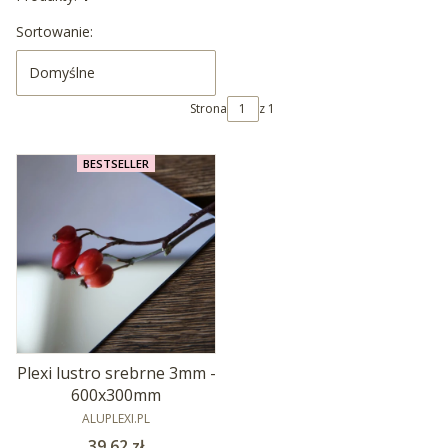
Lista produktów
Sortowanie:
Domyślne
Strona
z 1
BESTSELLER
Plexi lustro srebrne 3mm -
600x300mm
PRODUCENT
ALUPLEXI.PL
Cena
39,62 zł