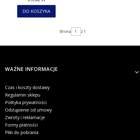
DO KOSZYKA
Strona
z 1
Linki w stopce
WAŻNE INFORMACJE
Czas i koszty dostawy
Regulamin sklepu
Polityka prywatności
Odstąpienie od umowy
Zwroty i reklamacje
Formy płatności
Pliki do pobrania