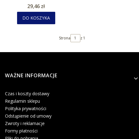
Cena
29,46 zł
DO KOSZYKA
Strona
z 1
Linki w stopce
WAŻNE INFORMACJE
Czas i koszty dostawy
Regulamin sklepu
Polityka prywatności
Odstąpienie od umowy
Zwroty i reklamacje
Formy płatności
Pliki do pobrania