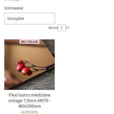
Lista produktów
Sortowanie:
Domyślne
Strona
z 1
BESTSELLER
Plexi lustro miedziane
vintage 1,9mm AM10 -
400x300mm
PRODUCENT
ALUPLEXI.PL