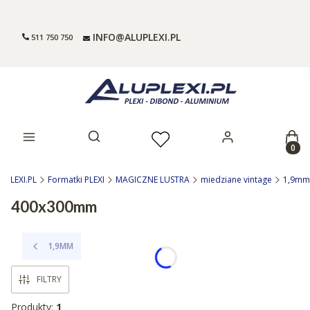
INFO@ALUPLEXI.PL
511 750 750
Prod
Otwórz wyszukiwarkę
UPLEXI.PL
Formatki PLEXI
MAGICZNE LUSTRA
miedziane vintage
1,9mm
400x300mm
1,9MM
FILTRY
Produkty:
1