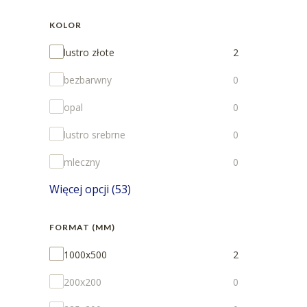
KOLOR
Kolor
lustro złote
2
bezbarwny
0
opal
0
lustro srebrne
0
mleczny
0
Więcej opcji (53)
FORMAT (MM)
Format (mm)
1000x500
2
200x200
0