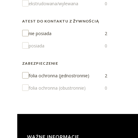
ekstrudowana/wylewana
0
ATEST DO KONTAKTU Z ŻYWNOŚCIĄ
Atest do kontaktu z żywnością
nie posiada
2
posiada
0
ZABEZPIECZENIE
Zabezpieczenie
folia ochronna (jednostronnie)
2
folia ochronna (obustronnie)
0
Linki w stopce
WAŻNE INFORMACJE