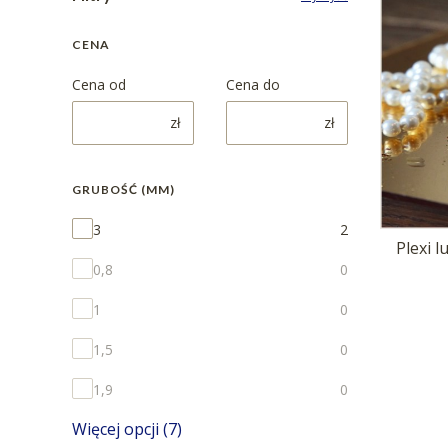
CENA
Cena od
Cena do
zł
zł
GRUBOŚĆ (MM)
Grubość (mm)
3
2
Plexi 
0,8
0
1
0
1,5
0
1,9
0
Więcej opcji (7)