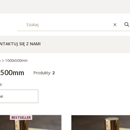
Wyczyś
S
NTAKTUJ SIĘ Z NAMI
m
1000x500mm
x500mm
Produkty:
2
produktów
e:
ne
BESTSELLER