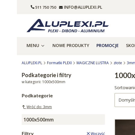
INFO@ALUPLEXI.PL
511 750 750
MENU
NOWE PRODUKTY
PROMOCJE
SKO
ALUPLEXI.PL
Formatki PLEXI
MAGICZNE LUSTRA
złote
3m
1000
Podkategorie i filtry
w kategorii: 1000x500mm
Lista 
Sortowani
Podkategorie
Domyśl
Wróć do: 3mm
1000x500mm
Filtry
Wyczyść