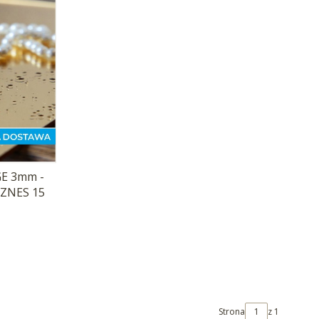
AGE 3mm -
IZNES 15
Strona
z 1