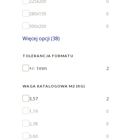
225x200
0
280x150
0
300x200
0
Więcej opcji (38)
TOLERANCJA FORMATU
Tolerancja formatu
+/- 1mm
2
WAGA KATALOGOWA M2 (KG)
Waga katalogowa m2 (kg)
3,57
2
1,19
0
2,38
0
3,60
0