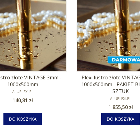
lustro złote VINTAGE 3mm -
Plexi lustro złote VINT
1000x500mm
1000x500mm - PAKIET B
PRODUCENT
SZTUK
ALUPLEXI.PL
PRODUCENT
ALUPLEXI.PL
Cena
140,81 zł
Cena
1 855,50 zł
DO KOSZYKA
DO KOSZYKA