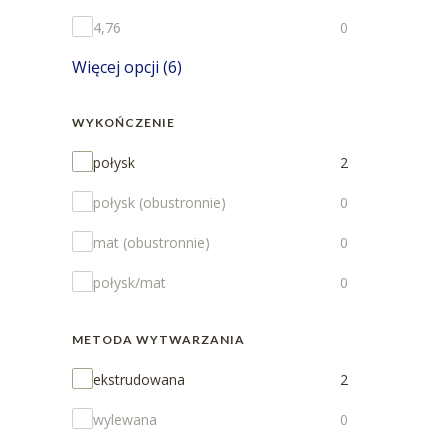
4,76
0
Więcej opcji (6)
WYKOŃCZENIE
Wykończenie
połysk
2
połysk (obustronnie)
0
mat (obustronnie)
0
połysk/mat
0
METODA WYTWARZANIA
Metoda wytwarzania
ekstrudowana
2
wylewana
0