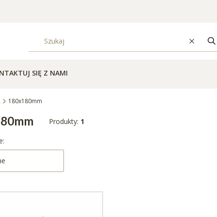
Wyczyś
S
NTAKTUJ SIĘ Z NAMI
2
180x180mm
180mm
Produkty:
1
produktów
e:
ne