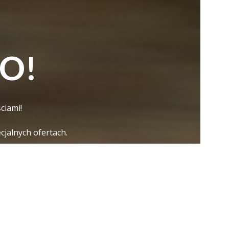
O!
ciami!
jalnych ofertach.