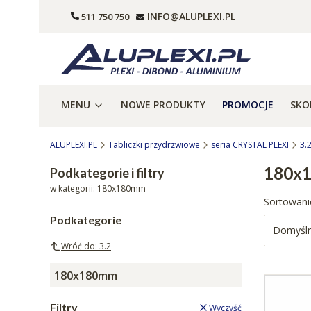
INFO@ALUPLEXI.PL
511 750 750
MENU
NOWE PRODUKTY
PROMOCJE
SKO
ALUPLEXI.PL
Tabliczki przydrzwiowe
seria CRYSTAL PLEXI
3.
180x
Podkategorie i filtry
w kategorii: 180x180mm
Lista 
Sortowani
Podkategorie
Domyśl
Wróć do: 3.2
180x180mm
Filtry
Wyczyść