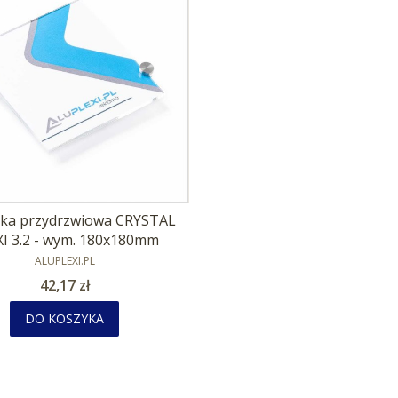
zka przydrzwiowa CRYSTAL
I 3.2 - wym. 180x180mm
PRODUCENT
ALUPLEXI.PL
Cena
42,17 zł
DO KOSZYKA