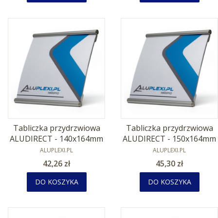
Tabliczka przydrzwiowa
Tabliczka przydrzwiowa
ALUDIRECT - 140x164mm
ALUDIRECT - 150x164mm
PRODUCENT
PRODUCENT
ALUPLEXI.PL
ALUPLEXI.PL
Cena
Cena
42,26 zł
45,30 zł
DO KOSZYKA
DO KOSZYKA