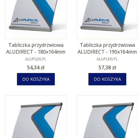
Tabliczka przydrzwiowa
Tabliczka przydrzwiowa
ALUDIRECT - 180x164mm
ALUDIRECT - 190x164mm
PRODUCENT
PRODUCENT
ALUPLEXI.PL
ALUPLEXI.PL
Cena
Cena
54,34 zł
57,38 zł
DO KOSZYKA
DO KOSZYKA