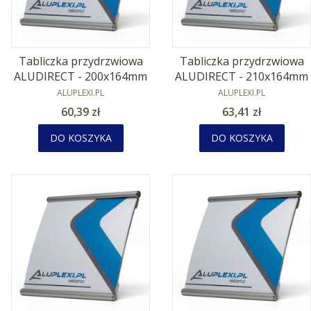
Tabliczka przydrzwiowa
Tabliczka przydrzwiowa
ALUDIRECT - 200x164mm
ALUDIRECT - 210x164mm
PRODUCENT
PRODUCENT
ALUPLEXI.PL
ALUPLEXI.PL
Cena
Cena
60,39 zł
63,41 zł
DO KOSZYKA
DO KOSZYKA