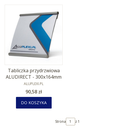
Tabliczka przydrzwiowa
ALUDIRECT - 300x164mm
PRODUCENT
ALUPLEXI.PL
Cena
90,58 zł
DO KOSZYKA
Strona
z 1