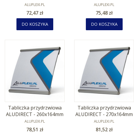
PRODUCENT
PRODUCENT
ALUPLEXI.PL
ALUPLEXI.PL
Cena
Cena
72,47 zł
75,48 zł
DO KOSZYKA
DO KOSZYKA
Tabliczka przydrzwiowa
Tabliczka przydrzwiowa
ALUDIRECT - 260x164mm
ALUDIRECT - 270x164mm
PRODUCENT
PRODUCENT
ALUPLEXI.PL
ALUPLEXI.PL
Cena
Cena
78,51 zł
81,52 zł