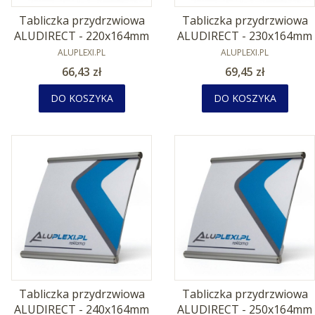
Tabliczka przydrzwiowa
Tabliczka przydrzwiowa
ALUDIRECT - 220x164mm
ALUDIRECT - 230x164mm
PRODUCENT
PRODUCENT
ALUPLEXI.PL
ALUPLEXI.PL
Cena
Cena
66,43 zł
69,45 zł
DO KOSZYKA
DO KOSZYKA
Tabliczka przydrzwiowa
Tabliczka przydrzwiowa
ALUDIRECT - 240x164mm
ALUDIRECT - 250x164mm