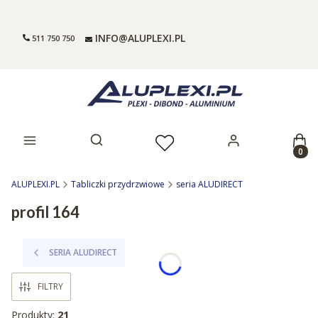
INFO@ALUPLEXI.PL
511 750 750
Prod
Otwórz wyszukiwarkę
ALUPLEXI.PL
Tabliczki przydrzwiowe
seria ALUDIRECT
profil 164
SERIA ALUDIRECT
FILTRY
Produkty:
21