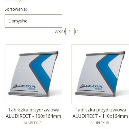
Lista produktów
Sortowanie:
Domyślne
Strona
z 1
Tabliczka przydrzwiowa
Tabliczka przydrzwiowa
ALUDIRECT - 100x164mm
ALUDIRECT - 110x164mm
PRODUCENT
PRODUCENT
ALUPLEXI.PL
ALUPLEXI.PL