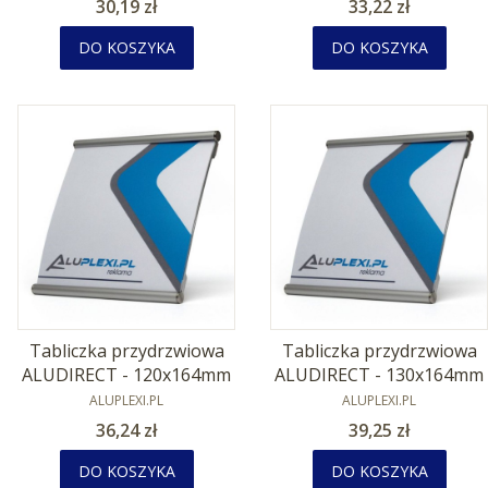
Cena
Cena
30,19 zł
33,22 zł
DO KOSZYKA
DO KOSZYKA
Tabliczka przydrzwiowa
Tabliczka przydrzwiowa
ALUDIRECT - 120x164mm
ALUDIRECT - 130x164mm
PRODUCENT
PRODUCENT
ALUPLEXI.PL
ALUPLEXI.PL
Cena
Cena
36,24 zł
39,25 zł
DO KOSZYKA
DO KOSZYKA