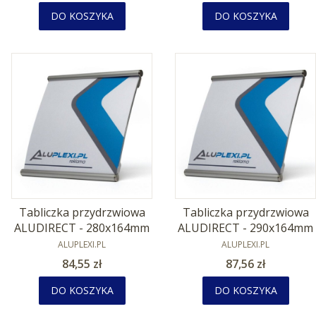
DO KOSZYKA
DO KOSZYKA
Tabliczka przydrzwiowa
Tabliczka przydrzwiowa
ALUDIRECT - 280x164mm
ALUDIRECT - 290x164mm
PRODUCENT
PRODUCENT
ALUPLEXI.PL
ALUPLEXI.PL
Cena
Cena
84,55 zł
87,56 zł
DO KOSZYKA
DO KOSZYKA