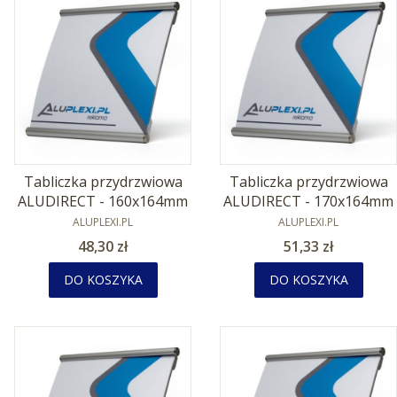
Tabliczka przydrzwiowa
Tabliczka przydrzwiowa
ALUDIRECT - 160x164mm
ALUDIRECT - 170x164mm
PRODUCENT
PRODUCENT
ALUPLEXI.PL
ALUPLEXI.PL
Cena
Cena
48,30 zł
51,33 zł
DO KOSZYKA
DO KOSZYKA