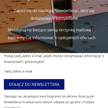
Zapisz się do naszego Newslettera i ciesz się
dodatkowymi korzyściami!
Monitoruj na bieżąco swoją skrzynkę mailową -
będziemy Cię informować o specjalnych ofertach.
Podaj swój adres e-mail, jeżeli chcesz otrzymywać informacje o
nowościach i promocjach.
Twój adres e-mail
DOŁĄCZ DO NEWSLETTERA
Zapisując się, akceptujesz nasz Regulamin (w zakresie dotyczącym
Newslettera). Przetwarzanie danych odbywa się zgodnie z Polityką
prywatności.