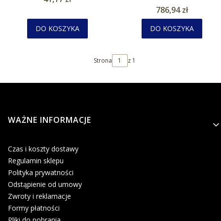
Cena
786,94 zł
DO KOSZYKA
DO KOSZYKA
Strona
z 1
Linki w stopce
WAŻNE INFORMACJE
Czas i koszty dostawy
Regulamin sklepu
Polityka prywatności
Odstąpienie od umowy
Zwroty i reklamacje
Formy płatności
Pliki do pobrania