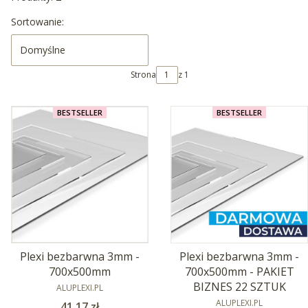
Lista produktów
Sortowanie:
Domyślne
Strona
z 1
BESTSELLER
BESTSELLER
Plexi bezbarwna 3mm -
Plexi bezbarwna 3mm -
700x500mm - PAKIET
700x500mm
PRODUCENT
BIZNES 22 SZTUK
ALUPLEXI.PL
PRODUCENT
ALUPLEXI.PL
Cena
41,17 zł