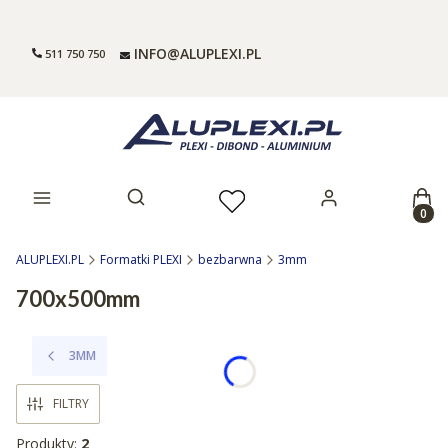
INFO@ALUPLEXI.PL
511 750 750
Prod
Otwórz wyszukiwarkę
ALUPLEXI.PL
Formatki PLEXI
bezbarwna
3mm
700x500mm
3MM
FILTRY
Produkty:
2