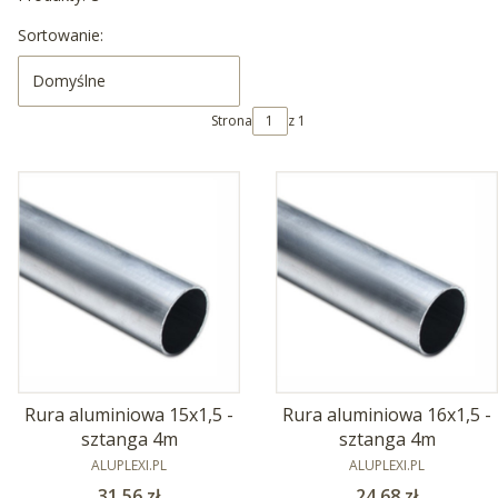
Lista produktów
Sortowanie:
Domyślne
Strona
z 1
Rura aluminiowa 15x1,5 -
Rura aluminiowa 16x1,5 -
sztanga 4m
sztanga 4m
PRODUCENT
PRODUCENT
ALUPLEXI.PL
ALUPLEXI.PL
Cena
Cena
31,56 zł
24,68 zł