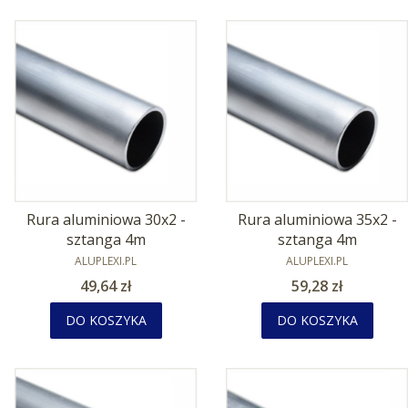
Rura aluminiowa 30x2 -
Rura aluminiowa 35x2 -
sztanga 4m
sztanga 4m
PRODUCENT
PRODUCENT
ALUPLEXI.PL
ALUPLEXI.PL
Cena
Cena
49,64 zł
59,28 zł
DO KOSZYKA
DO KOSZYKA