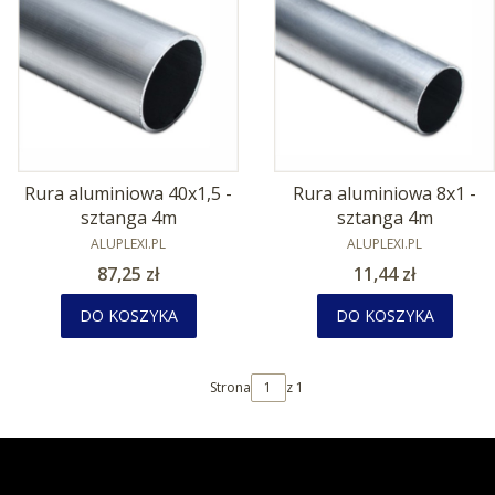
Rura aluminiowa 40x1,5 -
Rura aluminiowa 8x1 -
sztanga 4m
sztanga 4m
PRODUCENT
PRODUCENT
ALUPLEXI.PL
ALUPLEXI.PL
Cena
Cena
87,25 zł
11,44 zł
DO KOSZYKA
DO KOSZYKA
Strona
z 1