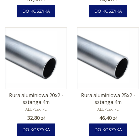
DO KOSZYKA
DO KOSZYKA
Rura aluminiowa 20x2 -
Rura aluminiowa 25x2 -
sztanga 4m
sztanga 4m
PRODUCENT
PRODUCENT
ALUPLEXI.PL
ALUPLEXI.PL
Cena
Cena
32,80 zł
46,40 zł
DO KOSZYKA
DO KOSZYKA