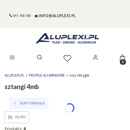
INFO@ALUPLEXI.PL
511 750 750
Prod
Otwórz wyszukiwarkę
ALUPLEXI.PL
PROFILE ALUMINIOWE
rury okrągłe
sztangi 4mb
RURY OKRĄGŁE
FILTRY
Produkty:
8