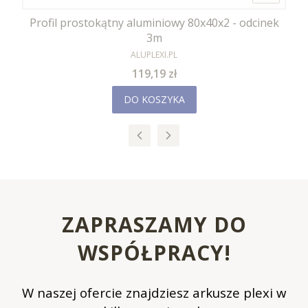
Profil prostokątny aluminiowy 80x40x2 - odcinek
3m
PRODUCENT
ALUPLEXI.PL
Cena
119,19 zł
DO KOSZYKA
ZAPRASZAMY DO
WSPÓŁPRACY!
W naszej ofercie znajdziesz arkusze plexi w