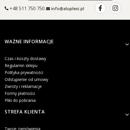
+48 511 750 750
info@aluplexi.pl
Linki w stopce
WAŻNE INFORMACJE
Czas i koszty dostawy
Regulamin sklepu
Polityka prywatności
Odstąpienie od umowy
Zwroty i reklamacje
Formy płatności
Pliki do pobrania
STREFA KLIENTA
Twoje zamówienia