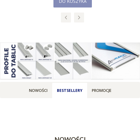
DO KOSZYKA
NOWOŚCI
BESTSELLERY
PROMOCJE
NOWOŚCI